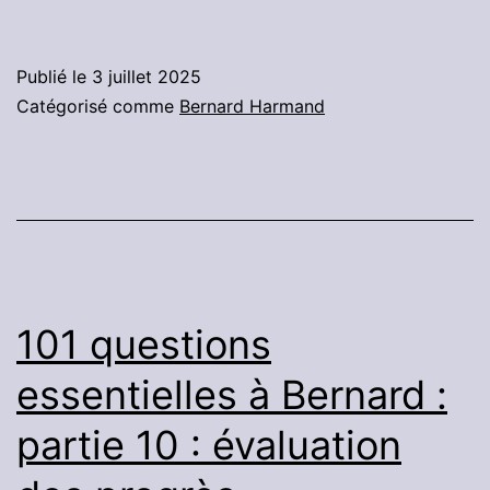
questions
essentielles
Publié le
3 juillet 2025
à
Catégorisé comme
Bernard Harmand
Bernard
:
Partie
11
:
Purification-
101 questions
Travail
essentielles à Bernard :
sur
partie 10 : évaluation
les
sens.