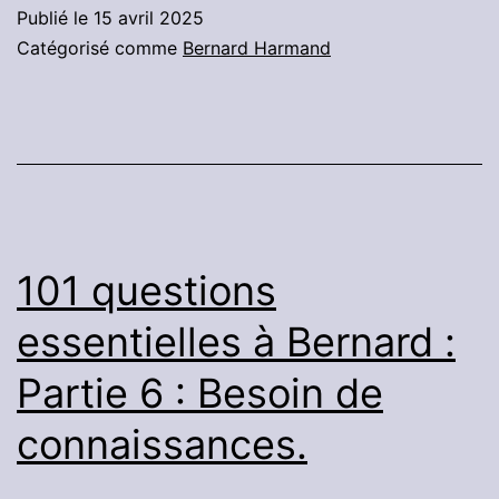
essentielles
Publié le
15 avril 2025
à
Catégorisé comme
Bernard Harmand
Bernard
:
Partie
7
:
Rien
101 questions
à
essentielles à Bernard :
faire?
Partie 6 : Besoin de
connaissances.