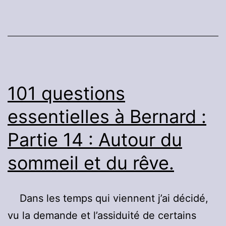
Partie
15
:
« Autour
des
101 questions
Êtres
essentielles à Bernard :
réalisés »
Partie 14 : Autour du
sommeil et du rêve.
Dans les temps qui viennent j’ai décidé,
vu la demande et l’assiduité de certains