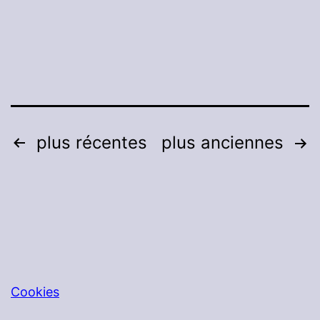
:
Partie
6
:
Besoin
de
Pagination
plus récentes
plus anciennes
connaissance
des
publications
Cookies