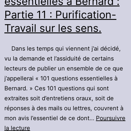
essentielles à Bernard :
se
Partie 11 : Purification-
concentrer
sur
Travail sur les sens.
le
Soi
Dans les temps qui viennent j’ai décidé,
!
vu la demande et l’assiduité de certains
lecteurs de publier un ensemble de ce que
j’appellerai « 101 questions essentielles à
Bernard. » Ces 101 questions qui sont
extraites soit d’entretiens oraux, soit de
réponses à des mails ou lettres, couvrent à
mon avis l’essentiel de ce dont…
Poursuivre
101
la lecture