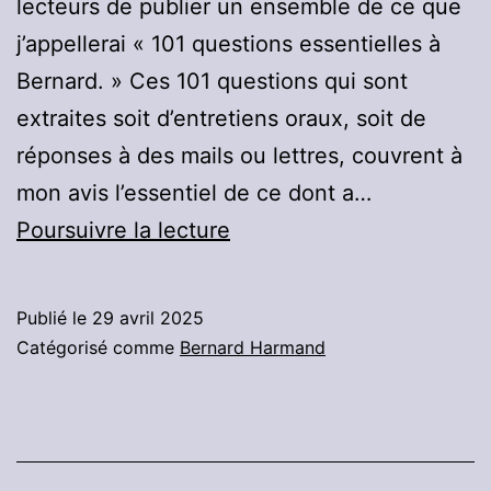
lecteurs de publier un ensemble de ce que
j’appellerai « 101 questions essentielles à
Bernard. » Ces 101 questions qui sont
extraites soit d’entretiens oraux, soit de
réponses à des mails ou lettres, couvrent à
mon avis l’essentiel de ce dont a…
101
Poursuivre la lecture
questions
essentielles
Publié le
29 avril 2025
à
Catégorisé comme
Bernard Harmand
Bernard
:
Partie
9