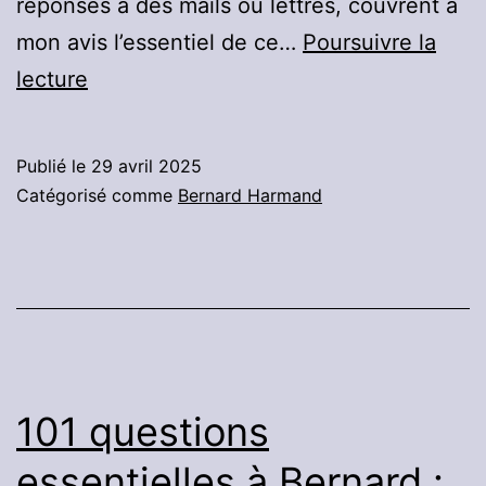
réponses à des mails ou lettres, couvrent à
mon avis l’essentiel de ce…
Poursuivre la
101
lecture
questions
essentielles
Publié le
29 avril 2025
à
Catégorisé comme
Bernard Harmand
Bernard
:
Partie
8
:
Effort-
101 questions
Volonté.
essentielles à Bernard :