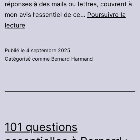
réponses à des mails ou lettres, couvrent à
mon avis l’essentiel de ce…
Poursuivre la
101
lecture
questions
essentielles
Publié le
4 septembre 2025
à
Catégorisé comme
Bernard Harmand
Bernard
:
Partie
12
:
L’illusion
101 questions
de