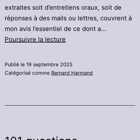
extraites soit d’entretiens oraux, soit de
réponses à des mails ou lettres, couvrent à
mon avis l’essentiel de ce dont a…
101
Poursuivre la lecture
questions
essentielles
Publié le
19 septembre 2025
à
Catégorisé comme
Bernard Harmand
Bernard
:
Partie
13
:
Méthodes,