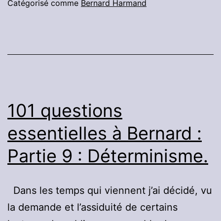
à
Catégorisé comme
Bernard Harmand
Bernard
:
partie
10
:
évaluation
101 questions
des
essentielles à Bernard :
progrès.
Partie 9 : Déterminisme.
Dans les temps qui viennent j’ai décidé, vu
la demande et l’assiduité de certains