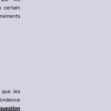
n certain
gnements
 que les
évidence
question