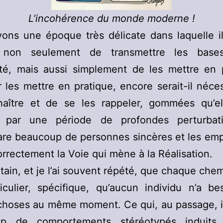
L’incohérence du monde moderne !
ons une époque très délicate dans laquelle i
le non seulement de transmettre les bas
lité, mais aussi simplement de les mettre en 
 les mettre en pratique, encore serait-il néce
naître et de se les rappeler, gommées qu’el
 par une période de profondes perturbat
re beaucoup de personnes sincères et les em
orrectement la Voie qui mène à la Réalisation.
ertain, et je l’ai souvent répété, que chaque ch
iculier, spécifique, qu’aucun individu n’a b
hoses au même moment. Ce qui, au passage, i
p de comportements stéréotypés induits