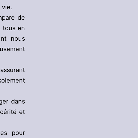
 vie.
empare de
s tous en
ont nous
eusement
rassurant
isolement
ger dans
cérité et
es pour