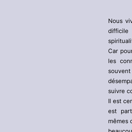
Nous viv
diffici
spiritua
Car pour
les con
souvent
désempa
suivre c
Il est c
est part
mêmes c
beaucou