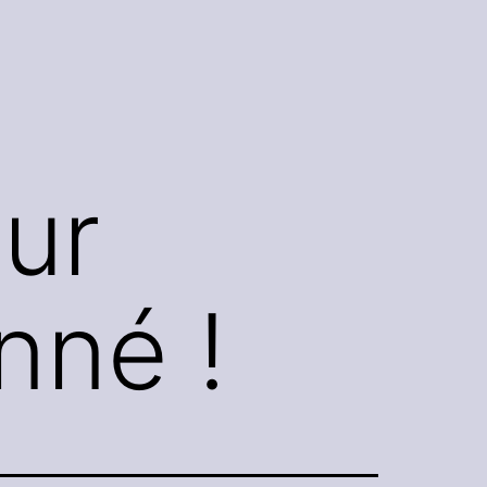
ur
nné !