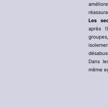
amélior
réassura
Les se
après !
groupes
isolemen
désabus
Dans les
même eg