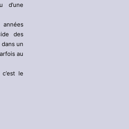
au d’une
 années
cide des
 dans un
arfois au
 c’est le