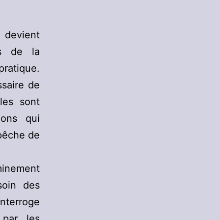
l devient
es de la
pratique.
ssaire de
les sont
ions qui
pêche de
eminement
esoin des
nterroge
 par les