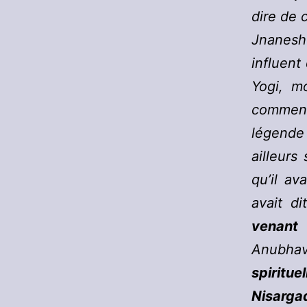
dire de 
Jnanesh
influent
Yogi, m
commenta
légende 
ailleurs
qu’il av
avait di
venant 
Anubhav
spiritue
Nisargad