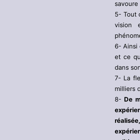
savoure 
5- Tout 
vision 
phénomé
6- Ainsi
et ce qu
dans son
7- La fl
milliers
8-
De m
expérie
réalisé
expérie