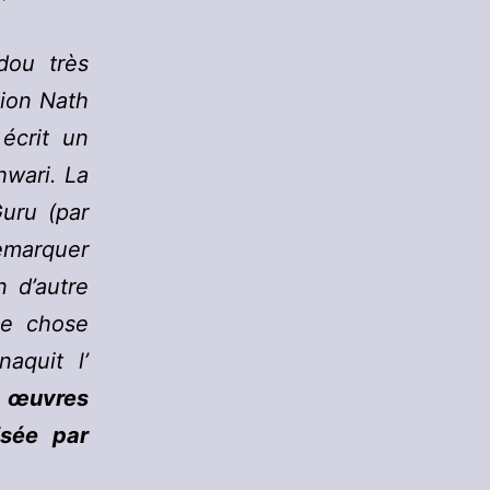
dou très
tion Nath
écrit un
hwari. La
Guru (par
remarquer
n d’autre
que chose
naquit l’
s œuvres
isée par