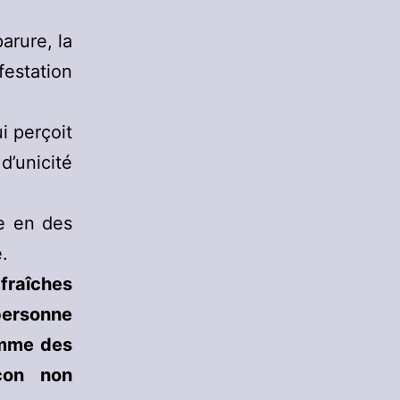
arure, la
estation
i perçoit
d’unicité
re en des
.
fraîches
personne
omme des
açon non