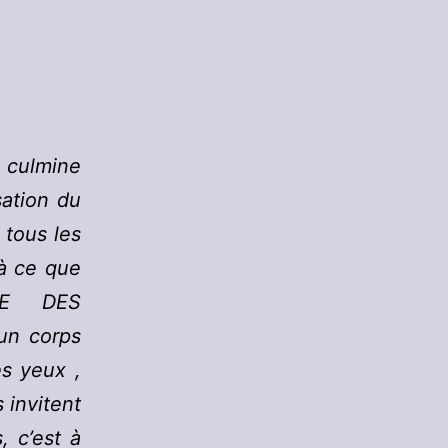
i culmine
sation du
 tous les
à ce que
LE DES
un corps
es yeux ,
 invitent
, c’est à