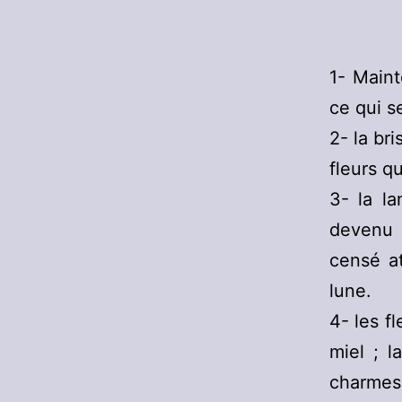
1- Maint
ce qui s
2- la br
fleurs qu
3- la l
devenu l
censé a
lune.
4- les f
miel ; 
charmes 