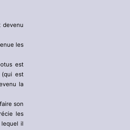
st devenu
venue les
otus est
 (qui est
evenu la
faire son
écie les
lequel il