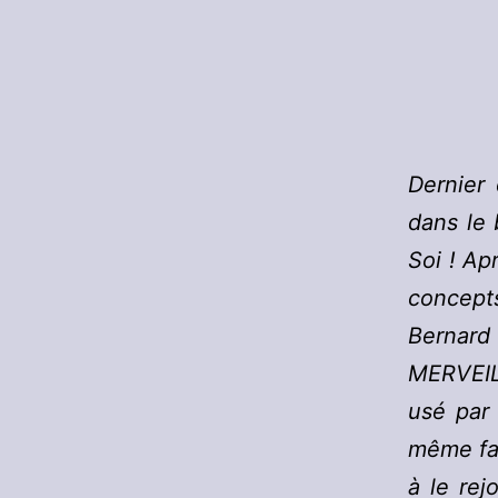
Dernier 
dans le 
Soi ! Ap
concept
Berna
MERVEIL
usé par 
même fat
à le rej