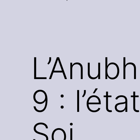
L’Anubh
9 : l’ét
Soi .