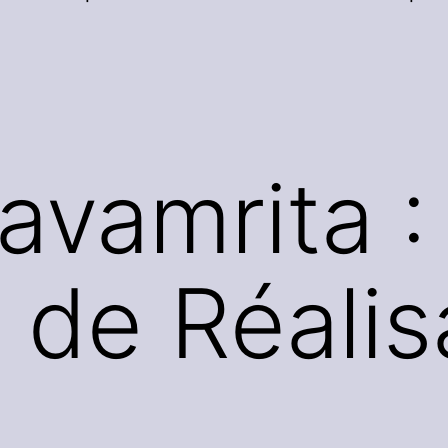
avamrita :
at de Réali