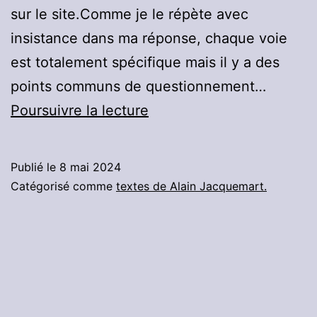
sur le site.Comme je le répète avec
insistance dans ma réponse, chaque voie
est totalement spécifique mais il y a des
points communs de questionnement…
Partage
Poursuivre la lecture
avec
un
Publié le
8 mai 2024
lecteur
Catégorisé comme
textes de Alain Jacquemart.
sur
la
spécificité
de
la