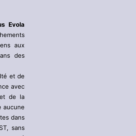
ius Evola
chements
sens aux
dans des
lté et de
ance avec
et de la
se aucune
ntes dans
EST, sans