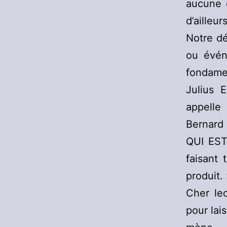
aucune 
d’aille
Notre dé
ou évén
fondamen
Julius E
appelle
Bernard 
QUI EST 
faisant 
produit. 
Cher lec
pour lai