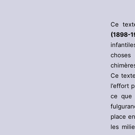
Ce tex
(1898-1
infanti
choses 
chimère
Ce texte
l’effort
ce que 
fulguran
place en
les mili