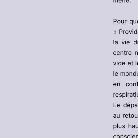
mène.
Pour que 
« Provid
la vie 
centre 
vide et 
le monde
en conf
respirat
Le dépa
au retou
plus ha
conscien