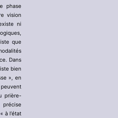
ne phase
re vision
xiste ni
logiques,
xiste que
odalités
ce. Dans
iste bien
sse », en
 peuvent
u prière-
 précise
« à l’état