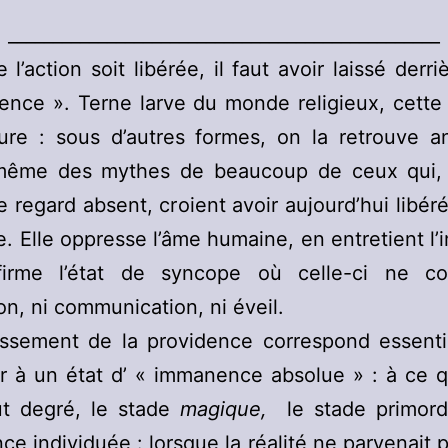
________________________________________________
l’action soit libérée, il faut avoir laissé derri
ence ». Terne larve du monde religieux, cette
dure : sous d’autres formes, on la retrouve a
même des mythes de beaucoup de ceux qui,
le regard absent, croient avoir aujourd’hui libér
. Elle oppresse l’âme humaine, en entretient l’
irme l’état de syncope où celle-ci ne co
ion, ni communication, ni éveil.
ssement de la providence correspond essenti
r à un état d’ « immanence absolue » : à ce q
ut degré, le stade
magique,
le stade primord
ce individuée : lorsque la réalité ne parvenait p