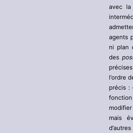
avec la
interméd
admette
agents p
ni plan 
des
poss
précise
l’ordre 
précis : 
fonctio
modifier
mais év
d’autres 