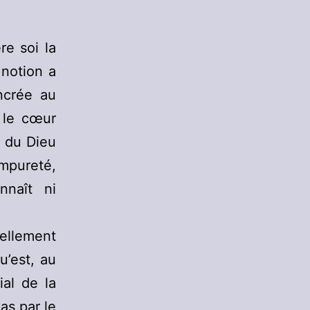
ère soi la
 notion a
ncrée au
 le cœur
é du Dieu
impureté,
nnaît ni
ellement
u’est, au
ial de la
as par le