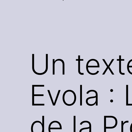
Un text
Evola :
de la P