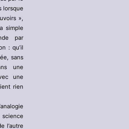
s lorsque
uvoirs »,
a simple
nde par
n : qu’il
née, sans
sans une
vec une
ient rien
analogie
 science
e l’autre