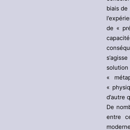
biais de
l’expéri
de « pr
capaci
conséque
s’agisse
solutio
« méta
« physiq
d’autre
De nomb
entre c
moderne,