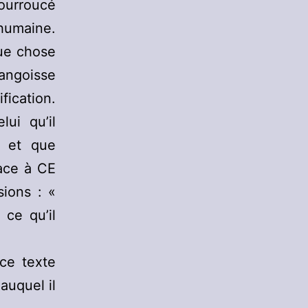
ourroucé
humaine.
que chose
angoisse
fication.
lui qu’il
é et que
face à CE
sions : «
 ce qu’il
 ce texte
auquel il