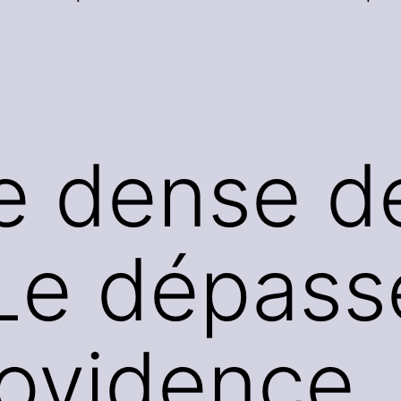
e dense de
 Le dépas
rovidence.