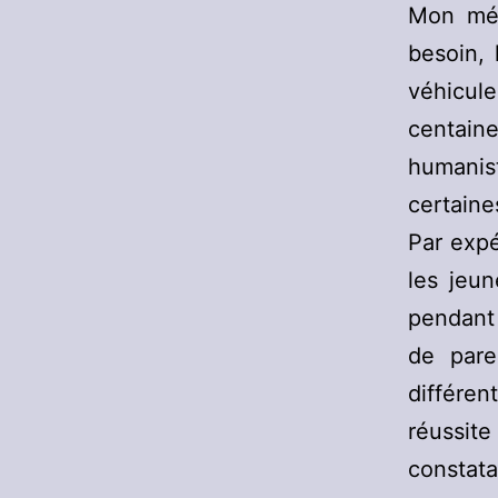
Mon mét
besoin, 
véhicul
centaine
humanist
certaine
Par expé
les jeun
pendant 
de pare
différen
réussite
constata