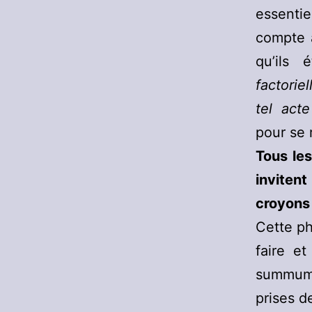
essenti
compte a
qu’ils 
factorie
tel acte
pour se 
Tous le
inviten
croyons
Cette ph
faire e
summum d
prises d