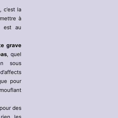
 c’est la
rmettre à
l est au
te grave
pas
, quel
ion sous
’affects
que pour
amouflant
 pour des
rien les