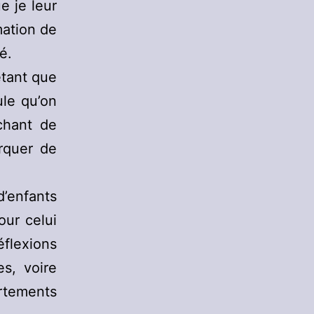
e je leur
mation de
é.
étant que
ule qu’on
chant de
rquer de
d’enfants
pour celui
éflexions
es, voire
rtements