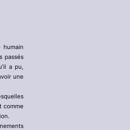
e humain
ts passés
’il a pu,
avoir une
esquelles
ent comme
ion.
énements