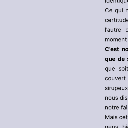
identiqu
Ce qui n
certitud
l’autre
moment 
C’est n
que de 
que soi
couvert
sirupeu
nous dis
notre fa
Mais cet
gens bi