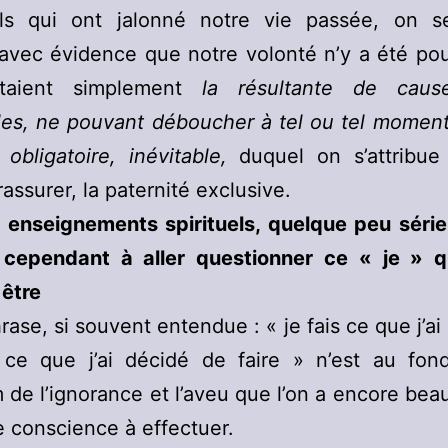
els qui ont jalonné notre vie passée, on s
vec évidence que notre volonté n’y a été pou
étaient simplement
la résultante de caus
lles, ne pouvant déboucher à tel ou tel momen
 obligatoire,
inévitable,
duquel on s’attribue 
rassurer, la paternité exclusive.
s enseignements spirituels, quelque peu série
t cependant à aller questionner ce « je » 
 être
rase, si souvent entendue : « je fais ce que j’ai
t ce que j’ai décidé de faire » n’est au fon
e l’ignorance et l’aveu que l’on a encore be
e conscience à effectuer.