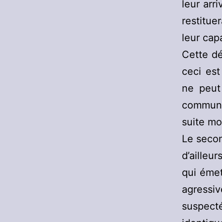
leur arr
restitue
leur cap
Cette dé
ceci est
ne peut
communi
suite mo
Le secon
d’ailleur
qui émet
agressiv
suspect