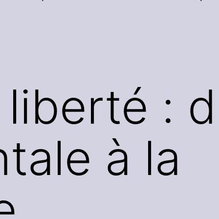
 liberté : 
ntale à la
e.