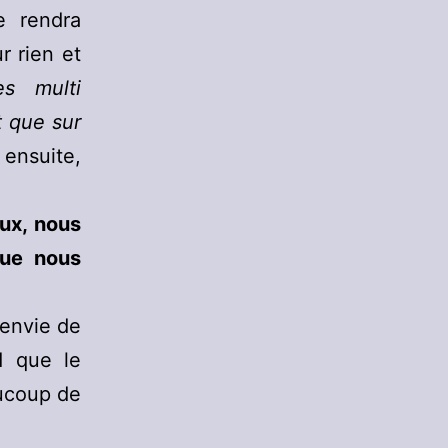
e rendra
r rien et
es multi
t que sur
ensuite,
ux, nous
que nous
 envie de
d que le
aucoup de