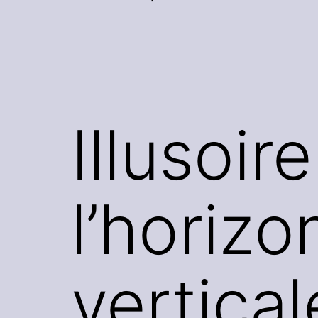
Illusoire
l’horizo
vertical