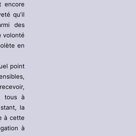
t encore
eté qu’il
armi des
e volonté
solète en
uel point
ensibles,
recevoir,
t tous à
stant, la
e à cette
igation à