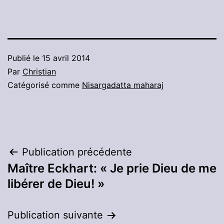
Publié le
15 avril 2014
Par
Christian
Catégorisé comme
Nisargadatta maharaj
Navigation
Publication précédente
Maître Eckhart: « Je prie Dieu de me
de
libérer de Dieu! »
l’article
Publication suivante