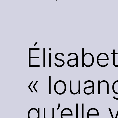
Élisabet
« louan
qu’elle 