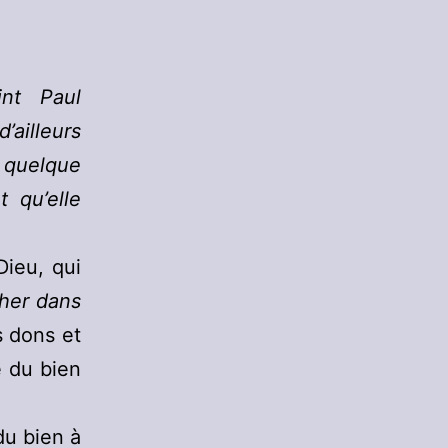
int Paul
’ailleurs
n quelque
 qu’elle
ieu, qui
her dans
s dons et
e du bien
du bien à