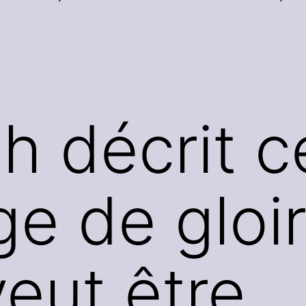
h décrit c
ge de gloi
veut être.