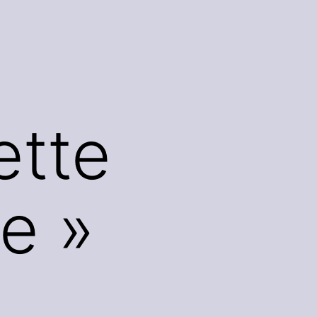
ette
re »