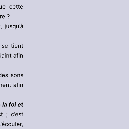
ue cette
re ?
, jusqu’à
se tient
aint afin
 des sons
ment afin
la foi et
t ; c’est
écouler,