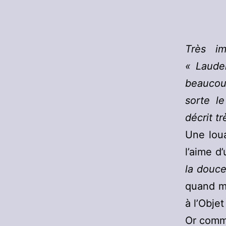
Très im
« Laudem
beaucoup
sorte l
décrit tr
Une lou
l’aime d
la douce
quand mê
à l’Objet
Or comme