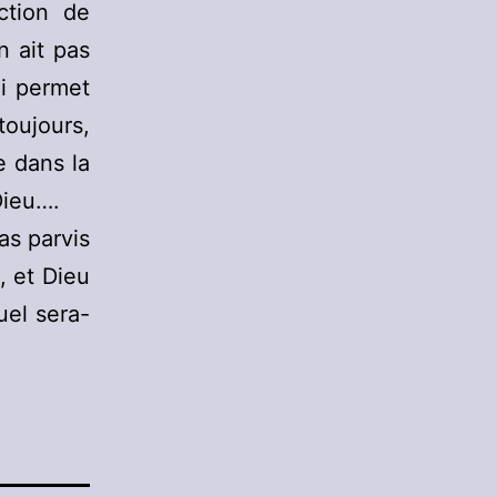
ction de
n ait pas
ui permet
toujours,
e dans la
Dieu….
as parvis
, et Dieu
el sera-