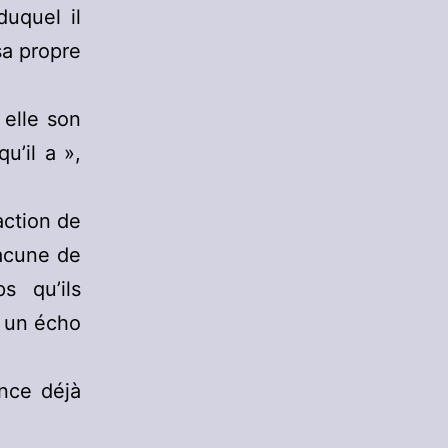
duquel il
sa propre
 elle son
u’il a »,
action de
acune de
s qu’ils
e un écho
nce déjà