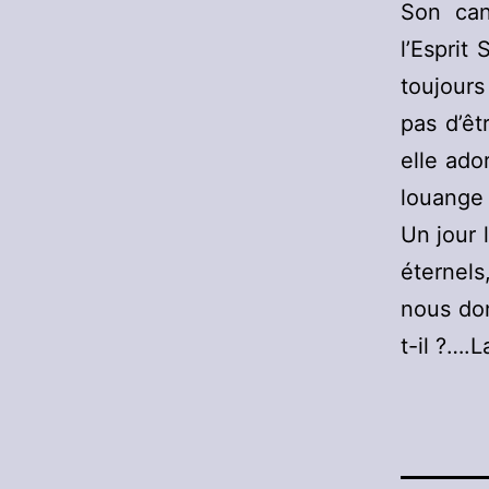
Son can
l’Esprit
toujours
pas d’êt
elle ado
louange 
Un jour 
éternels
nous do
t-il ?….