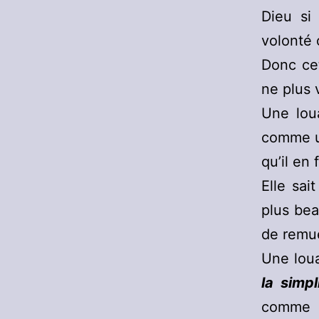
Dieu si
volonté 
Donc cet
ne plus 
Une lou
comme un
qu’il en
Elle sai
plus bea
de remue
Une loua
la simpl
comme u