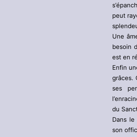
s’épanch
peut ray
splendeu
Une âme 
besoin d
est en r
Enfin un
grâces.
ses pen
l’enraci
du Sanct
Dans le
son offic