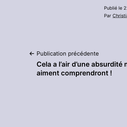
Publié le
2
Par
Christ
Navigation
Publication précédente
Cela a l’air d’une absurdité
de
aiment comprendront !
l’article