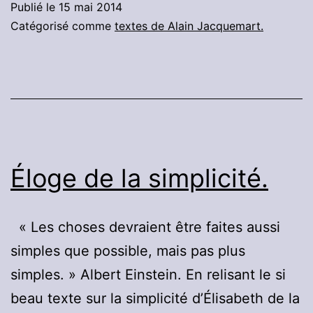
Publié le
15 mai 2014
de
Catégorisé comme
textes de Alain Jacquemart.
sable
dans
l’engrenage
peut
détruire
la
Éloge de la simplicité.
machine!
« Les choses devraient être faites aussi
simples que possible, mais pas plus
simples. » Albert Einstein. En relisant le si
beau texte sur la simplicité d’Élisabeth de la