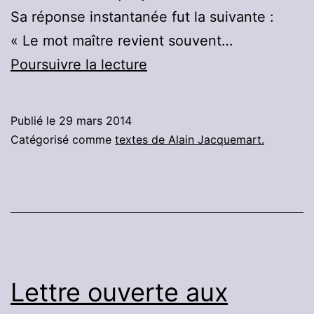
Sa réponse instantanée fut la suivante :
« Le mot maître revient souvent…
Extraits
Poursuivre la lecture
du
préambule
Publié le
29 mars 2014
du
Catégorisé comme
textes de Alain Jacquemart.
livre
:
« TOUT
PAR
AMOUR »:LE
ZEN
Lettre ouverte aux
C’EST