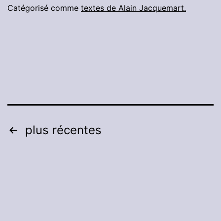
chercheurs
Catégorisé comme
textes de Alain Jacquemart.
Pagination
plus récentes
des
publications