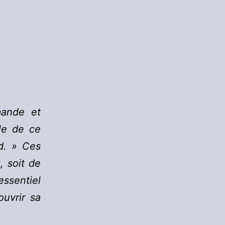
mande et
ble de ce
rd. » Ces
, soit de
essentiel
uvrir sa