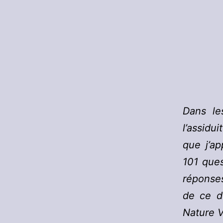
Dans le
l’assidu
que j’ap
101 ques
réponses
de ce d
Nature V