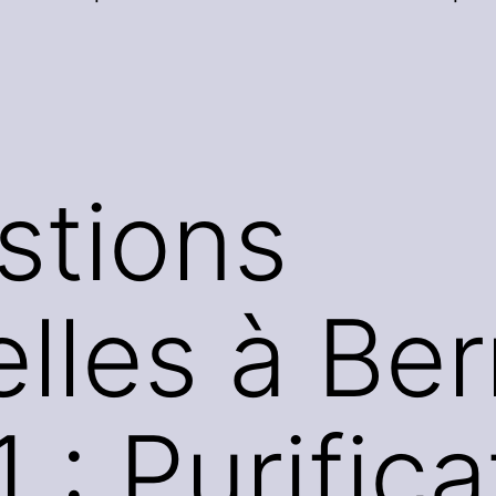
stions
lles à Ber
1 : Purific