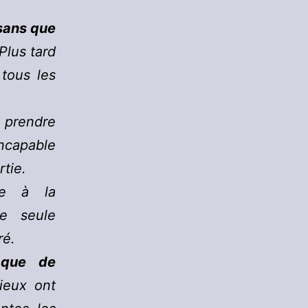
sans que
 Plus tard
 tous les
 prendre
incapable
rtie.
ce à la
e seule
ré.
 que de
ieux ont