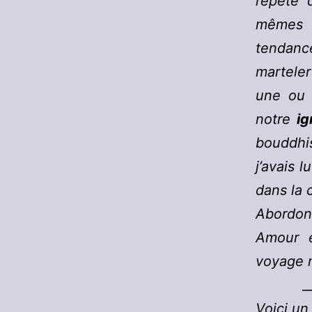
répété 
mêmes 
tendanc
martele
une ou 
notre
i
bouddhis
j’avais 
dans la 
Abordon
Amour e
voyage m
_
Voici un