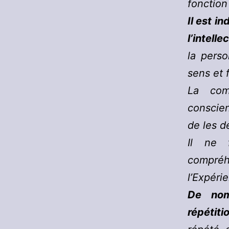
fonction
Il est i
l’intellec
la perso
sens et 
La comp
conscien
de les d
Il ne 
compré
l’Expéri
De nom
répétiti