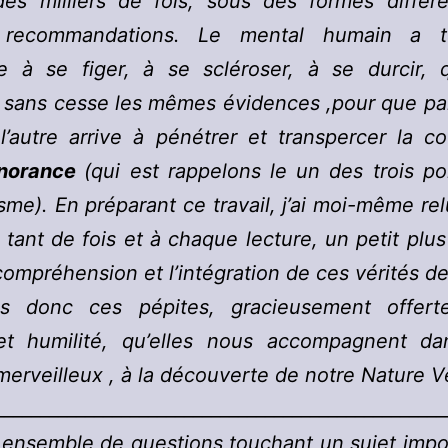
des milliers de fois, sous des formes différe
recommandations. Le mental humain a te
e à se figer, à se scléroser, à se durcir, qu
r sans cesse les mêmes évidences ,pour que pa
l’autre arrive à pénétrer et transpercer la c
gnorance
(qui est rappelons le un des trois p
me). En préparant ce travail, j’ai moi-même re
lu tant de fois et à chaque lecture, un petit plus
compréhension et l’intégration de ces vérités d
s donc ces pépites, gracieusement offert
t humilité, qu’elles nous accompagnent da
erveilleux , à la découverte de notre Nature Vé
__________________________________________________
 ensemble de questions touchant un sujet impo