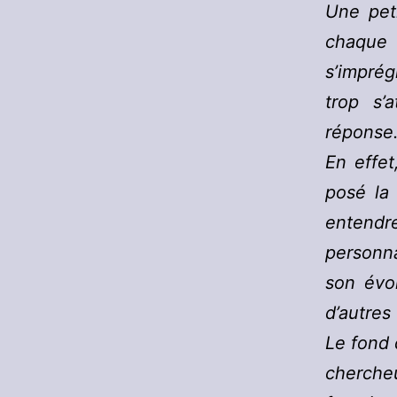
Une peti
chaque
s’imprég
trop s’
réponse
En effe
posé la 
entendr
personna
son évo
d’autres 
Le fond 
cherche