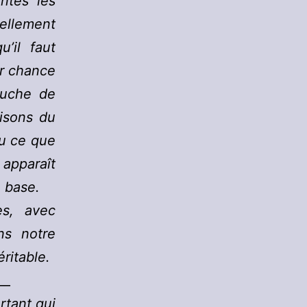
ntes les
llement
’il faut
r chance
ouche de
oisons du
lu ce que
 apparaît
e base.
es, avec
ns notre
ritable.
__
rtant qui