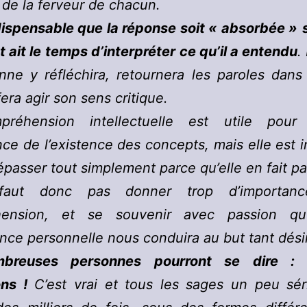
 de la ferveur de chacun.
ndispensable que la réponse soit « absorbée »
t ait le
temps d’interpréter ce qu’il a entendu
.
nne y réfléchira, retournera les paroles dans
fera agir son sens critique.
réhension intellectuelle est utile pour
ce de l’existence des concepts, mais elle est 
épasser tout simplement parce qu’elle en fait pa
faut donc pas donner trop d’importan
hension, et se souvenir avec passion qu
ence personnelle nous conduira au but tant dési
breuses personnes pourront se dire :
ons !
C’est vrai et tous les sages un peu sér