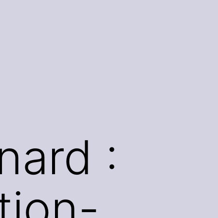
nard :
ation-