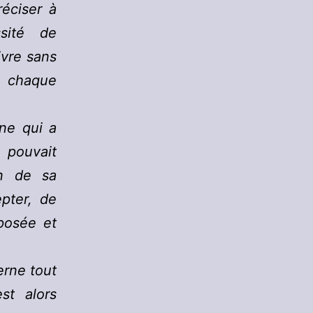
réciser à
sité de
ivre sans
à chaque
ne qui a
« pouvait
on de sa
epter, de
posée et
erne tout
st alors