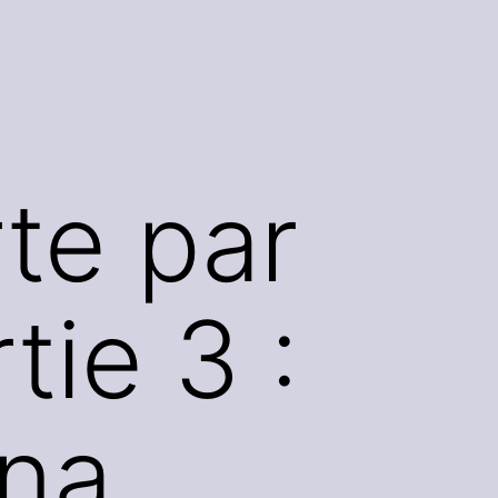
rte par
tie 3 :
hna