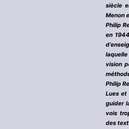
siècle 
Menon e
Philip R
en 1944,
d’ensei
laquell
vision p
méthode
Philip R
Lues et
guider l
vois tr
des text