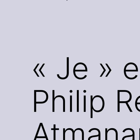
« Je » 
Philip R
Atmana