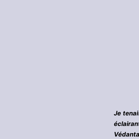
Je tenai
éclaira
Védanta.