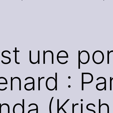
est une po
enard : Par
nda (Kris