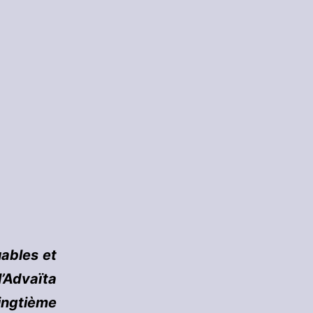
uables et
’Advaïta
vingtième