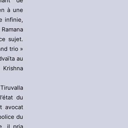
nnant de
ien à une
 infinie,
, Ramana
ce sujet.
nd trio »
dvaïta au
 Krishna
iruvalla
l’état du
nt avocat
police du
, il pria