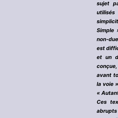
sujet p
utilisé
simplici
Simple 
non-duel
est diff
et un d
conçue, 
avant to
la voie 
« Autant
Ces tex
abrupt