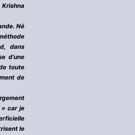
 Krishna
lande. Né
e méthode
ud, dans
se d’une
 de toute
ement de
argement
 » car je
ficielle
risent le