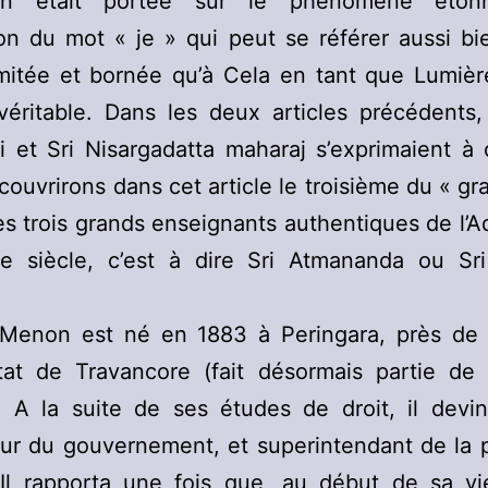
tion était portée sur le phénomène éto
ation du mot « je » qui peut se référer aussi b
imitée et bornée qu’à Cela en tant que Lumière
 véritable. Dans les deux articles précédents
 et Sri Nisargadatta maharaj s’exprimaient à 
ouvrirons dans cet article le troisième du « gra
s trois grands enseignants authentiques de l’A
me siècle, c’est à dire Sri Atmananda ou Sri
 Menon est né en 1883 à Peringara, près de T
tat de Travancore (fait désormais partie de 
. A la suite de ses études de droit, il devi
ur du gouvernement, et superintendant de la 
. Il rapporta une fois que, au début de sa vie