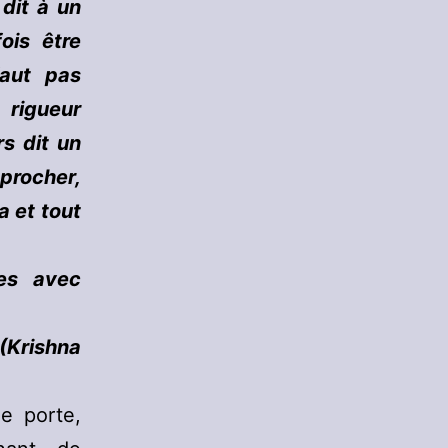
 dit à un
ois être
faut pas
 rigueur
rs dit un
pprocher,
a et tout
es avec
(Krishna
e porte,