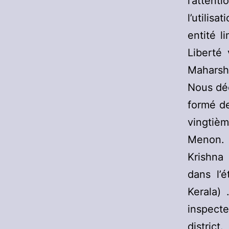
l’atten
l’utilis
entité l
Liberté
Maharshi
Nous déc
formé de
vingtiè
Menon.
Krishna
dans l’é
Kerala) 
inspecte
district