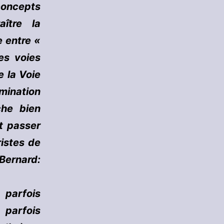
concepts
aître la
e entre «
es voies
e la Voie
rmination
che bien
it passer
ristes de
 Bernard:
 parfois
parfois