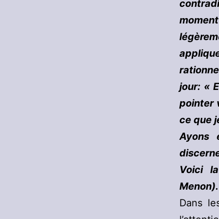
contradi
moment 
légèrem
appliqu
rationne
jour: « 
pointer 
ce que j
Ayons 
discern
Voici l
Menon).
Dans le