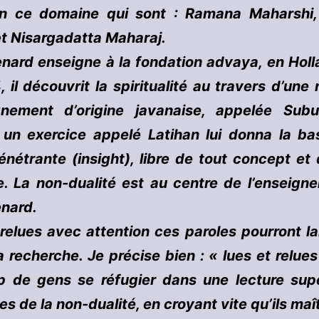
en ce domaine qui sont : Ramana Maharshi,
t Nisargadatta Maharaj.
enard enseigne à la fondation advaya, en Hol
 il découvrit la spiritualité au travers d’un
gnement d’origine javanaise, appelée Sub
e un exercice appelé Latihan lui donna la ba
énétrante (insight), libre de tout concept et
. La non-dualité est au centre de l’enseign
enard.
 relues avec attention ces paroles pourront l
a recherche. Je précise bien : « lues et relues
op de gens se réfugier dans une lecture super
es de la non-dualité, en croyant vite qu’ils maît