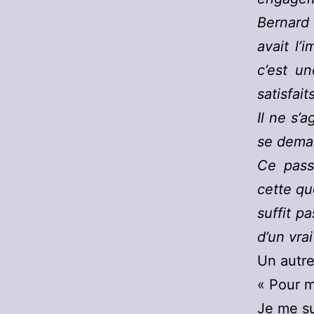
Bernard
avait l’
c’est u
satisfai
Il ne s’
se deman
Ce pass
cette qu
suffit p
d’un vr
Un autre
« Pour m
Je me su