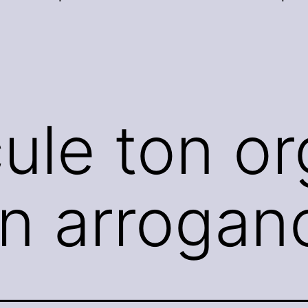
ule ton org
on arrogan