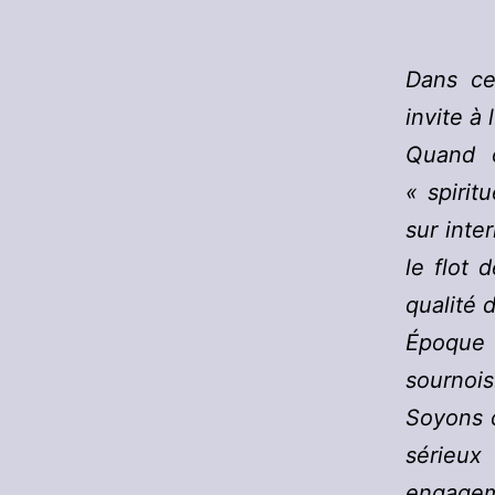
Dans ce
invite à 
Quand o
« spiri
sur inte
le flot 
qualité 
Époque 
sournois
Soyons c
sérieux
engageme