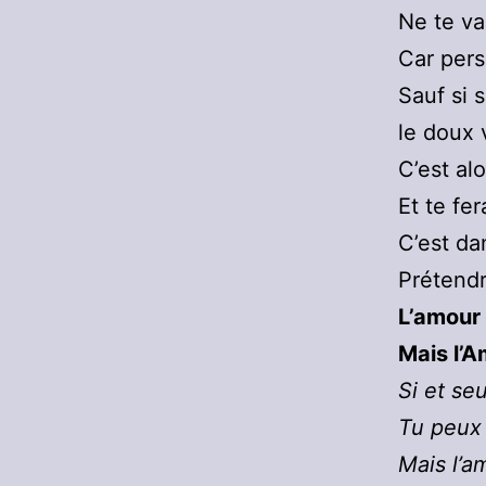
Ne te va
Car pers
Sauf si 
le doux 
C’est alo
Et te fer
C’est da
Prétendr
L’amour 
Mais l’A
Si et se
Tu peux 
Mais l’a