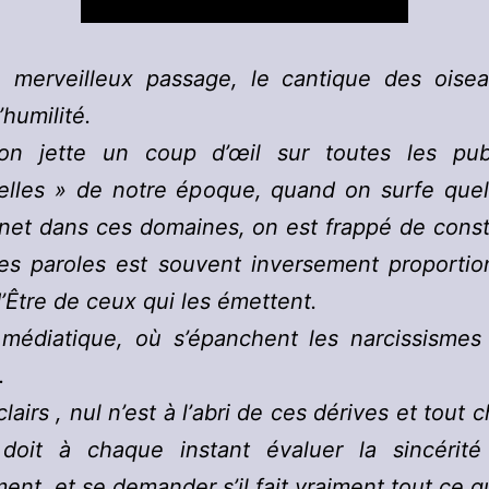
 merveilleux passage, le cantique des oise
l’humilité.
n jette un coup d’œil sur toutes les publ
tuelles » de notre époque, quand on surfe que
rnet dans ces domaines, on est frappé de cons
des paroles est souvent inversement proportio
d’Être de ceux qui les émettent.
médiatique, où s’épanchent les narcissismes 
.
lairs , nul n’est à l’abri de ces dérives et tout 
 doit à chaque instant évaluer la sincérit
nt, et se demander s’il fait vraiment tout ce qu