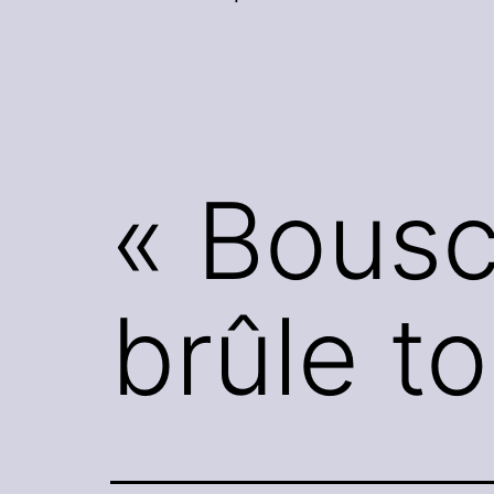
« Bousc
brûle t