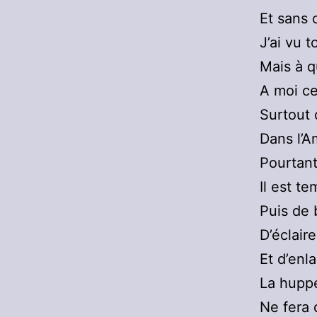
Et sans 
J’ai vu 
Mais à q
A moi ce
Surtout q
Dans l’A
Pourtant
Il est te
Puis de 
D’éclair
Et d’enl
La huppe
Ne fera