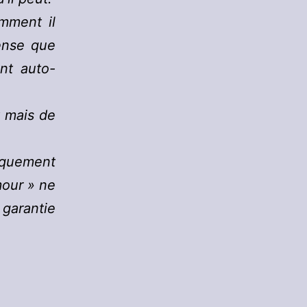
mment il
pense que
nt auto-
t mais de
iquement
mour » ne
 garantie