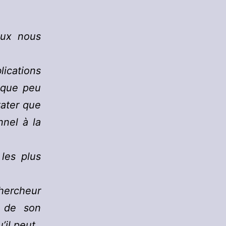
aux nous
ications
lque peu
tater que
nnel à la
les plus
chercheur
é de son
’il peut.