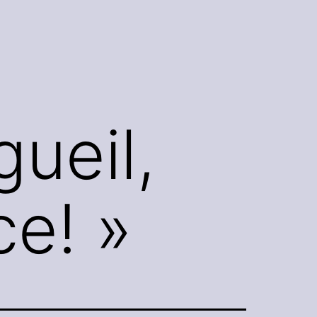
ueil,
ce! »