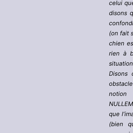
celui qu
disons q
confondr
(on fait 
chien es
rien à 
situatio
Disons 
obstacl
notion
NULLEM
que l’im
(bien q