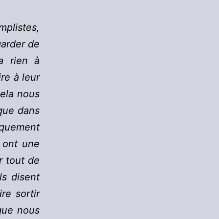
mplistes,
garder de
a rien à
re à leur
cela nous
que dans
tiquement
 ont une
r tout de
ls disent
re sortir
 que nous