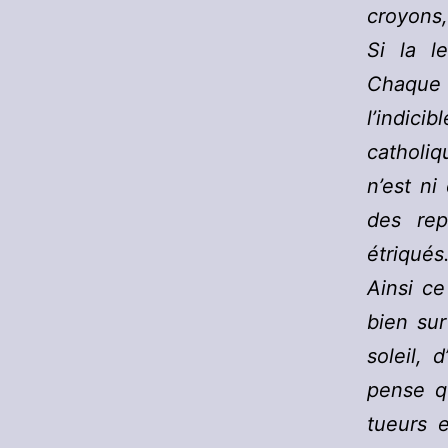
croyons,
Si la l
Chaque 
l’indici
catholiq
n’est ni
des rep
étriqués
Ainsi ce
bien sur
soleil,
pense q
tueurs 