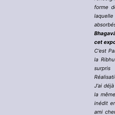
forme de
laquell
absorbé
Bhagavā
cet expo
C’est P
la Ribhu
surpris
Réalisat
J’ai déj
la même 
inédit e
ami che