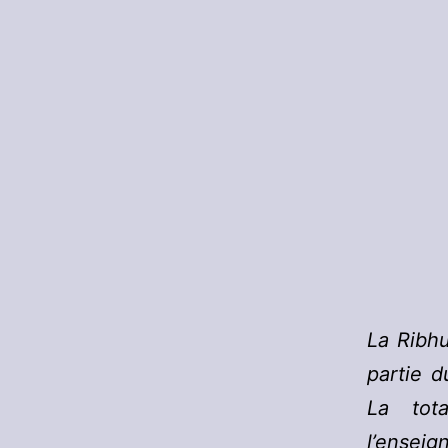
La Ribhu
partie d
La tot
l’enseig