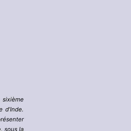
a sixième
e d’Inde.
ésenter
, sous la