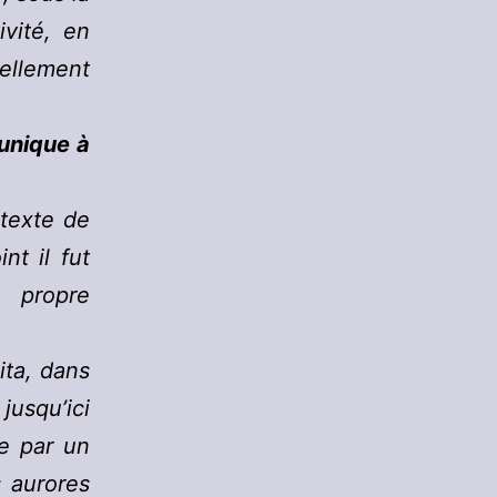
ivité, en
ellement
unique à
texte de
nt il fut
a propre
ita, dans
jusqu’ici
ie par un
 aurores