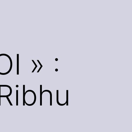
I » :
 Ribhu