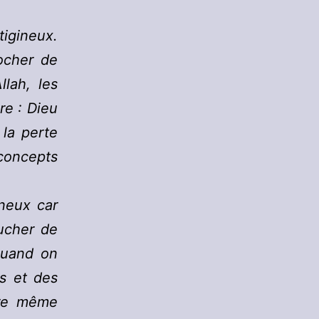
igineux.
ocher de
llah, les
re : Dieu
 la perte
concepts
ineux car
oucher de
quand on
s et des
tre même