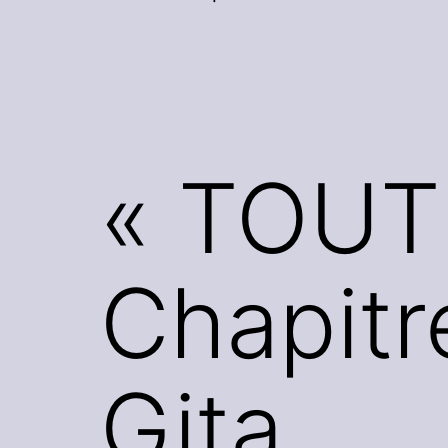
« TOUT 
Chapitr
Gita.