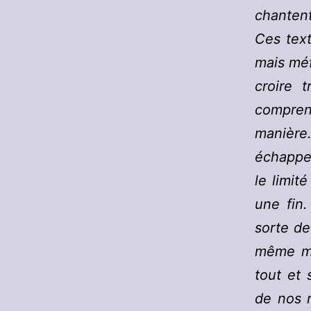
chantent
Ces text
mais méf
croire 
comprend
manière.
échappe
le limit
une fin
sorte de
même mal
tout et 
de nos r