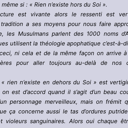
 même si : « Rien n’existe hors du Soi ».
ecture est vivante alors le ressenti est vert
tradition a ses moyens pour nous faire appr
ble, les Musulmans parlent des 1000 noms d’A
ues utilisent la théologie apophatique c’est-à-di
 ceci, ni cela et de la même façon on arrive à
ères pour aller toujours au-delà de nos 
.
 « rien n’existe en dehors du Soi » est vertig
 on est d’accord quand il s’agit d’un beau c
 d’un personnage merveilleux, mais on frémit 
ue ça concerne aussi le tas d’ordures putride
et violeurs sanguinaires. Alors oui chaque ê