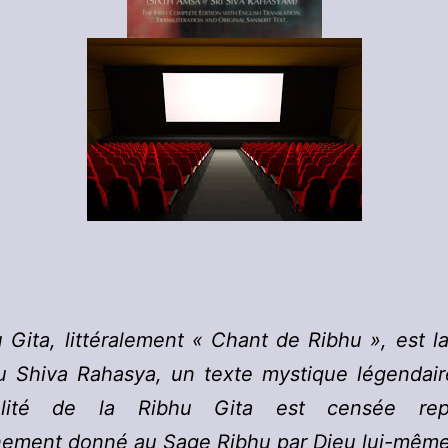
 Gita, littéralement « Chant de Ribhu », est l
u Shiva Rahasya, un texte mystique légendair
alité de la Ribhu Gita est censée repr
nement donné au Sage Ribhu par Dieu lui-même