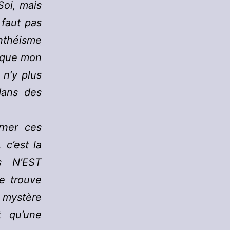
Soi, mais
 faut pas
anthéisme
u, que mon
 n’y plus
dans des
rner ces
c’est la
s N’EST
 trouve
e mystère
t qu’une