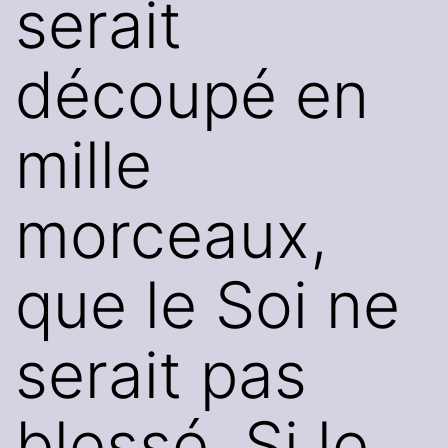
serait
découpé en
mille
morceaux,
que le Soi ne
serait pas
blessé. Si le