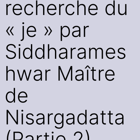
recherche du
« je » par
Siddharames
hwar Maître
de
Nisargadatta
(Partie 2)