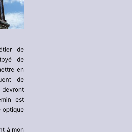
tier de
ôtoyé de
ettre en
quent de
s devront
emin est
e optique
ont à mon