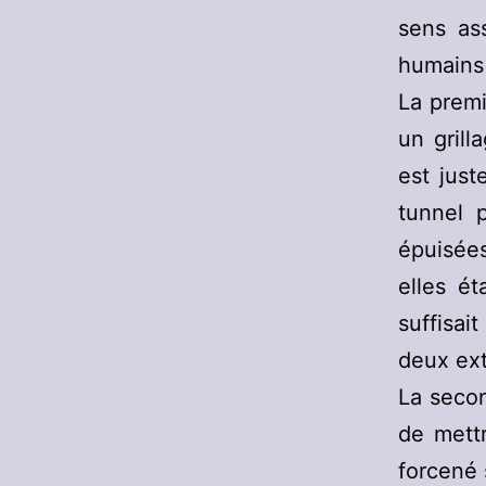
sens as
humains
La premi
un grill
est just
tunnel p
épuisées
elles ét
suffisai
deux ext
La secon
de mett
forcené 