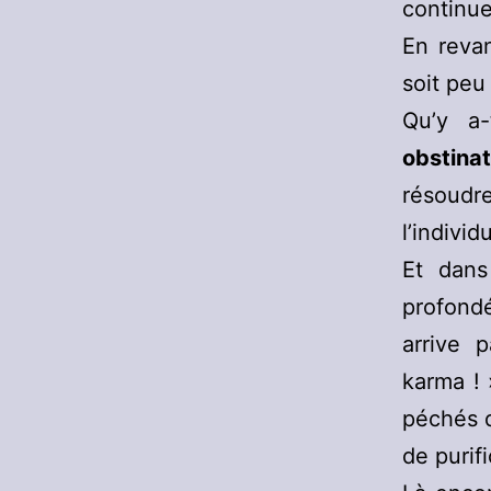
continuer
En reva
soit peu 
Qu’y a
obstina
résoudre
l’individu
Et dans
profondé
arrive 
karma ! 
péchés q
de purif