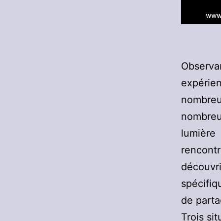
Observa
expéri
nombreu
nombreu
lumière
rencontr
découvr
spécifiq
de parta
Trois si