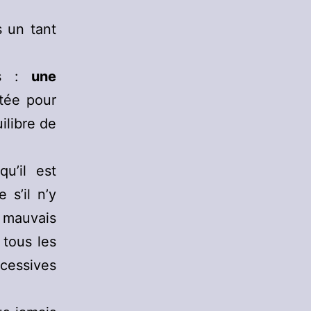
 un tant
ns :
une
tée pour
ilibre de
u’il est
 s’il n’y
 mauvais
 tous les
ccessives