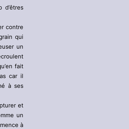
 d’êtres
er contre
grain qui
reuser un
écroulent
u’en fait
as car il
rmé à ses
pturer et
comme un
ommence à