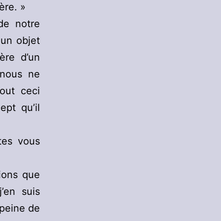
ère. »
de notre
un objet
ère d’un
 nous ne
out ceci
pt qu’il
tes vous
tions que
’en suis
 peine de