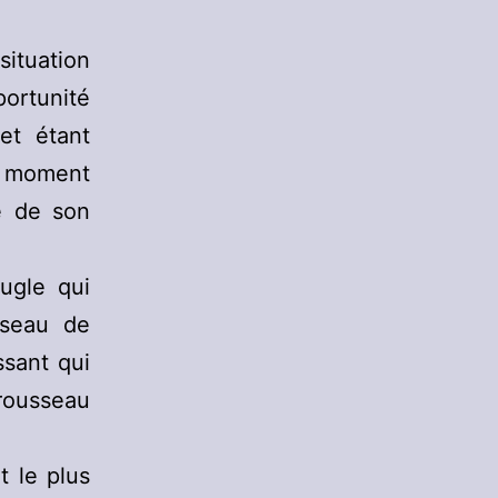
situation
ortunité
et étant
un moment
te de son
ugle qui
sseau de
ssant qui
trousseau
t le plus