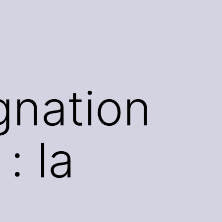
gnation
: la