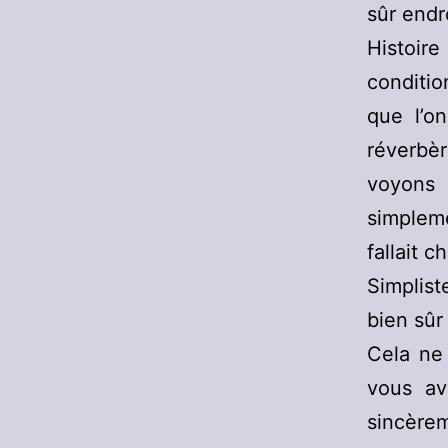
sûr endr
Histoir
conditi
que l’o
réverbè
voyons 
simplem
fallait 
Simplis
bien sûr
Cela ne 
vous av
sincèrem