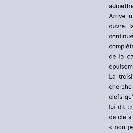
admettre 
Arrive u
ouvre l
continu
complète
de la ca
épuiseme
La troi
cherche
clefs qu
lui dit 
de clefs 
« non je