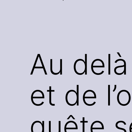
Au delà
et de l’
quête s