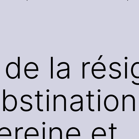
 de la rési
obstination 
ereine et