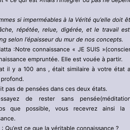
dit « ce qui est »mais l’intégrer ou pas ne dépe
mes si imperméables à la Vérité qu’elle doit êt
âche, répétée, relue, digérée, et le travail es
ng selon l’épaisseur du mur de nos concepts.
atta :Notre connaissance « JE SUIS »(conscie
aissance empruntée. Elle est vouée à partir.
at il y a 100 ans , était similaire à votre état 
 profond.
vait pas de pensées dans ces deux états.
ssayez de rester sans pensée(méditation
ps que possible, vous recevrez ainsi la v
sance.
 : Qu’est ce que la véritable connaissance ?