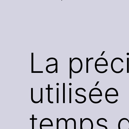
La préc
utilisée
temps d