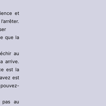
ience et
’arrêter.
ser
e que la
léchir au
 arrive.
e est la
savez est
 pouvez-
n pas au