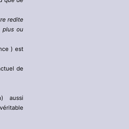
nd que de
re redite
t plus ou
nce ) est
actuel de
) aussi
éritable