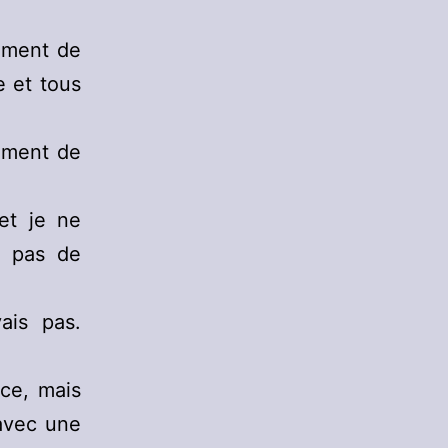
timent de
e et tous
timent de
et je ne
i pas de
ais pas.
ce, mais
avec une