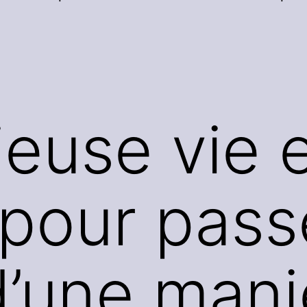
ieuse vie 
 pour pass
’une mani