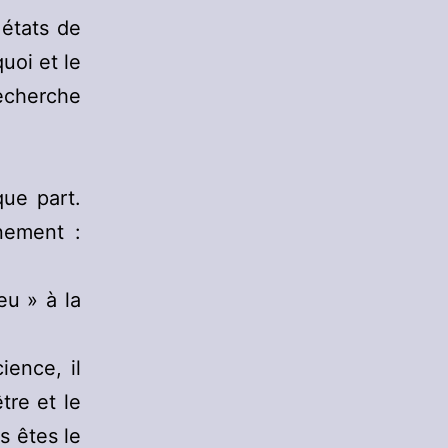
 états de
uoi et le
recherche
ue part.
nement :
eu » à la
ence, il
tre et le
s êtes le