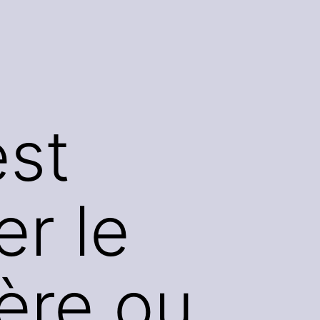
est
er le
ère ou