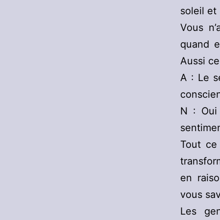
soleil e
Vous n’
quand el
Aussi ce
A : Le 
conscien
N : Oui 
sentime
Tout ce
transfor
en rais
vous sav
Les gen