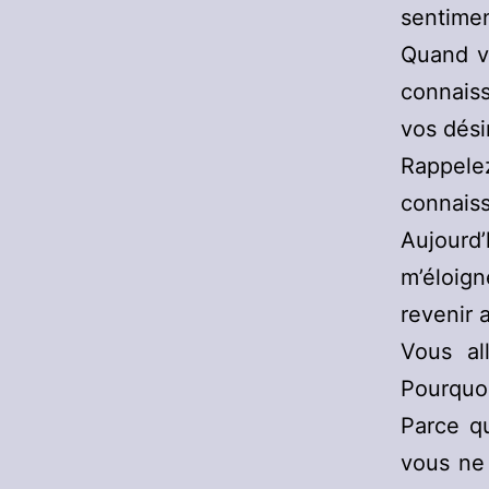
sentime
Quand vo
connaiss
vos dési
Rappelez
connais
Aujourd
m’éloig
revenir 
Vous al
Pourquoi
Parce q
vous ne