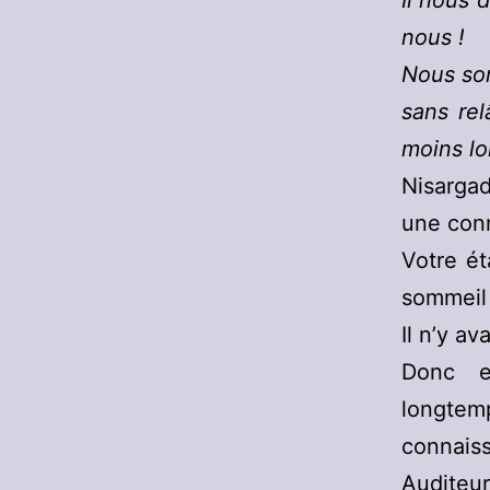
Il nous 
nous !
Nous som
sans rel
moins lo
Nisargad
une conn
Votre ét
sommeil
Il n’y a
Donc e
longtem
connais
Auditeur