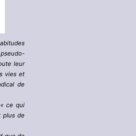
habitudes
 pseudo-
oute leur
s vies et
dical de
 « ce qui
t plus de